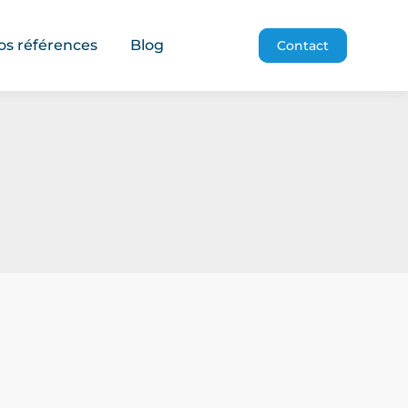
os références
Blog
Contact