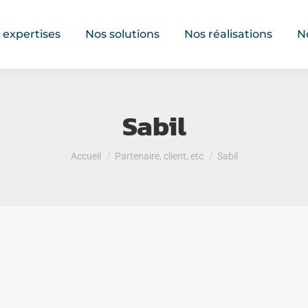
 expertises
Nos solutions
Nos réalisations
N
Sabil
Vous êtes ici :
Accueil
Partenaire, client, etc
Sabil